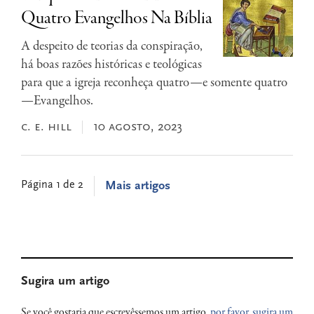
Quatro Evangelhos Na Bíblia
A despeito de teorias da conspiração,
há boas razões históricas e teológicas
para que a igreja reconheça quatro—e somente quatro
—Evangelhos.
c. e. hill
10 agosto, 2023
Página 1 de 2
Mais artigos
Primary
Sugira um artigo
Sidebar
Se você gostaria que escrevêssemos um artigo
, por favor, sugira um