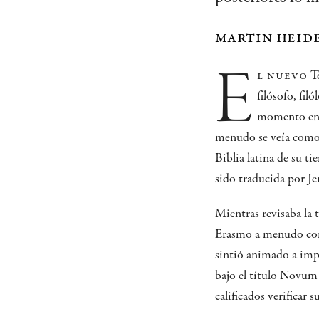
martin heid
e
l nuevo
Te
filósofo, fi
momento en E
menudo se veía como 
Biblia latina de su t
sido traducida por Je
Mientras revisaba la 
Erasmo a menudo cons
sintió animado a impr
bajo el título Novu
calificados verificar s