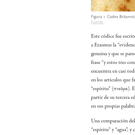
Figura 1. Codex Britanni
Fuente
.
Este códice fue escr
a Erasmus la “evidenc
genuina y que se parec
frase “y estos tres co
encuentra en casi tod
en los artículos que 
“espíritu” (πνεῦμα).
partir de su tercera 
en sus propias palabra
Una comparación del 
“espíritu” y “agua”, y