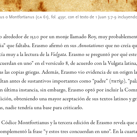
cus o Montfortianus (
GA
61), fol. 439r, con el texto de 1 Juan 5:7-9 incluye
ito alrededor de 1520 por un monje llamado Roy, muy probablemen
ia” que faltaba. Erasmo afirmó en sus
Annotationes
que no creía que
ía muy a la lectura de la
Vulgata
. Erasmo se preguntó por qué este 
ncuerdan en uno” en el versículo 8, de acuerdo con la Vulgata latina
as las copias griegas. Además, Erasmo vio evidencia de un origen la
faltan antes de sustantivos importantes como “padre” (πατὴρ), “pala
 En última instancia, sin embargo, Erasmo optó por incluir la C
edición, obteniendo una mayor aceptación de sus textos latinos y g
s, nadie tendría una base para criticarlo.
Códice Montfortianus y la tercera edición de Erasmo revela que a
 complementó la frase “y estos tres concuerdan en uno”. En la cuart