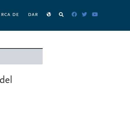
erca de
dar
del