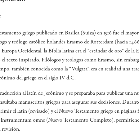
e
stamento griego publicado en Basilea (Suiza) en 1516 fue el mayor
lólogo y teólogo católico holandés Erasmo de Rotterdam (hacia 1466
uropa Occidental, la Biblia latina era el “estándar de oro” de la E
el texto inspirado. Filólogos y teólogos como Erasmo, sin embargo
iempo, también conocida como la “Vulgata”, era en realidad una tra
rónimo del griego en el siglo IV d.C.
traducción al latín de Jerónimo y se preparaba para publicar una nu
ultaba manuscritos griegos para asegurar sus decisiones. Durante
imir el latín (revisado) y el Nuevo Testamento griego en páginas f
m Instrumentum omne (Nuevo Testamento Completo), permitiendo a
u revisión.