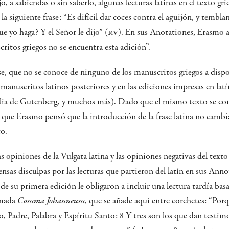
, a sabiendas o sin saberlo, algunas lecturas latinas en el texto gr
la siguiente frase: “Es difícil dar coces contra el aguijón, y tembl
e yo haga? Y el Señor le dijo” (
RV
). En sus Anotationes, Erasmo 
ritos griegos no se encuentra esta adición”.
se, que no se conoce de ninguno de los manuscritos griegos a disp
manuscritos latinos posteriores y en las ediciones impresas en latí
ia de Gutenberg, y muchos más). Dado que el mismo texto se co
que Erasmo pensó que la introducción de la frase latina no cambiar
to.
tas opiniones de la Vulgata latina y las opiniones negativas del texto
ensas disculpas por las lecturas que partieron del latín en sus Ann
 de su primera edición le obligaron a incluir una lectura tardía basa
lamada
Comma Johanneum
, que se añade aquí entre corchetes: “Por
o, Padre, Palabra y Espíritu Santo: 8 Y tres son los que dan testimon