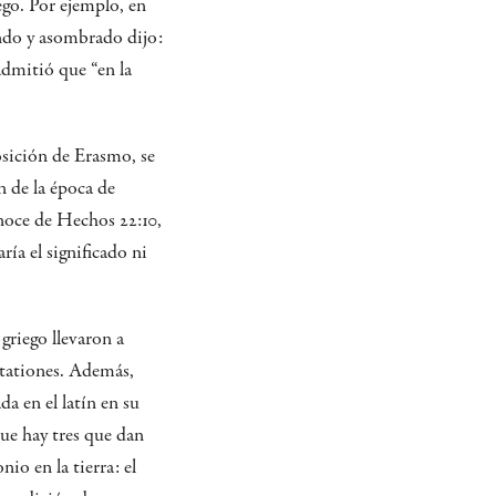
iego. Por ejemplo, en
ando y asombrado dijo:
admitió que “en la
osición de Erasmo, se
n de la época de
noce de Hechos 22:10,
ía el significado ni
 griego llevaron a
otationes. Además,
da en el latín en su
que hay tres que dan
io en la tierra: el