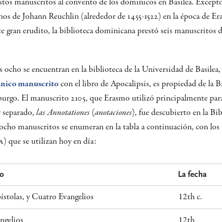
estos manuscritos al convento de los dominicos en Basilea. Except
nos de Johann Reuchlin (alrededor de 1455-1522) en la época de E
e gran erudito, la biblioteca dominicana prestó seis manuscritos 
os ocho se encuentran en la biblioteca de la Universidad de Basilea
nico manuscrito
con el libro de Apocalipsis, es propiedad de la Bi
urgo. El manuscrito 2105, que Erasmo utilizó principalmente par
r separado,
las Annotationes
(
anotaciones
), fue descubierto en la Bi
ocho manuscritos se enumeran en la tabla a continuación, con los
A
) que se utilizan hoy en día:
do
La fecha
stolas, y Cuatro Evangelios
12th c.
ngelios
12th