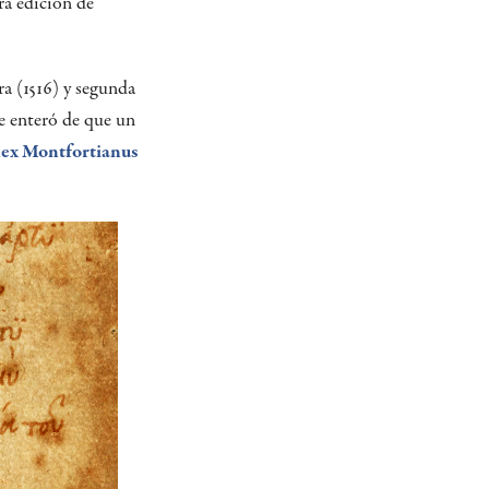
era edición de
ra (1516) y segunda
se enteró de que un
ex Montfortianus