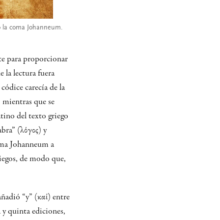
ndo la coma Johanneum.
te para proporcionar
 la lectura fuera
códice carecía de la
, mientras que se
tino del texto griego
bra” (λόγος) y
omma Johanneum a
riegos, de modo que,
ñadió “y” (καί) entre
a y quinta ediciones,