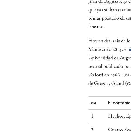
Juan de Ragusa legó 
que ya estaban en ma
tomar prestado de est
Erasmo.
Hoy en día, seis de l
Manuscrito 2814, el
ú
Universidad de Augsb
textual publicado po
Oxford en 1966. Los 
de Gregory-Aland (
G
GA
El conteni
1
Hechos, Epí
2
Cuatro Eva