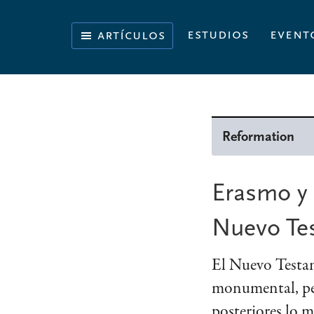
Skip
Skip
Skip
to
to
to
Iluminando
estudios
event
artículos
primary
main
footer
la
navigation
content
historia
de
la
Biblia
Reformation
Erasmo y 
Nuevo Te
El Nuevo Testam
monumental, per
posteriores lo m