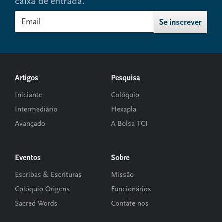
caixa de entrada.
Footer
Artigos
Pesquisa
Iniciante
Colóquio
Intermediário
Hexapla
Avançado
A Bolsa TCI
Eventos
Sobre
Escribas & Escrituras
Missão
Colóquio Origens
Funcionários
Sacred Words
Contate-nos