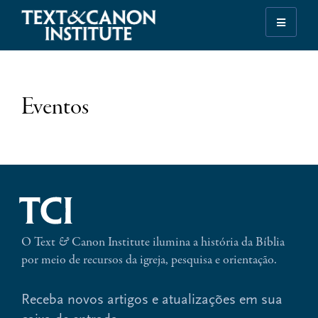
Skip
Skip
Skip
to
to
to
Iluminando
primary
main
footer
a
navigation
content
História
da
Eventos
Bíblia
O Text
&
Canon Institute ilumina a história da Bíblia
por meio de recursos da igreja, pesquisa e orientação.
Receba novos artigos e atualizações em sua