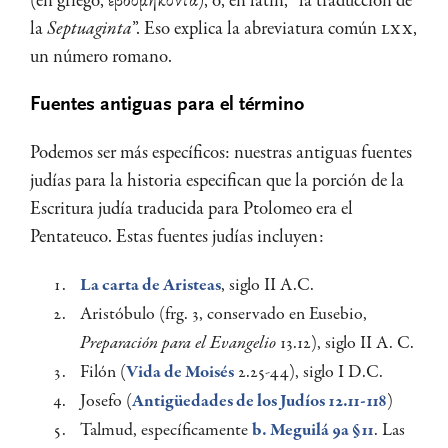
(en griego, ἑβδομήκοντα), o, en latín, “la traducción de
la
Septuaginta
”. Eso explica la abreviatura común
LXX
,
un número romano.
Fuentes antiguas para el término
Podemos ser más específicos: nuestras antiguas fuentes
judías para la historia especifican que la porción de la
Escritura judía traducida para Ptolomeo era el
Pentateuco. Estas fuentes judías incluyen:
La carta de Aristeas
, siglo II A.C.
Aristóbulo (frg. 3, conservado en Eusebio,
Preparación para el Evangelio
13.12), siglo II A. C.
Filón (
Vida de Moisés
2.25-44), siglo I D.C.
Josefo (
Antigüedades de los Judíos 12.11-118
)
Talmud, específicamente
b. Meguilá 9a §11
. Las