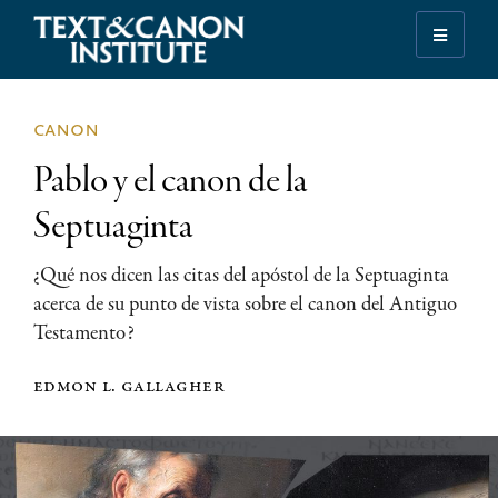
Skip
Skip
Skip
to
to
to
Iluminando
primary
main
footer
la
navigation
content
historia
canon
de
Pablo y el canon de la
la
Biblia
Septuaginta
¿Qué nos dicen las citas del apóstol de la Septuaginta
acerca de su punto de vista sobre el canon del Antiguo
Testamento?
edmon l. gallagher