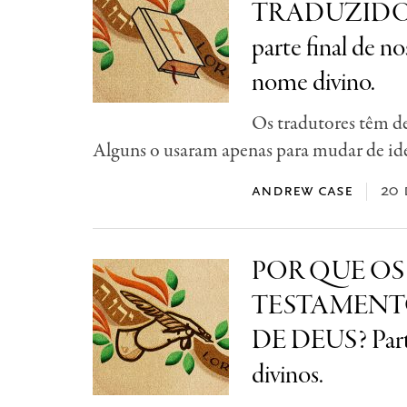
TRADUZIDO N
parte final de no
nome divino.
Os tradutores têm d
Alguns o usaram apenas para mudar de ide
andrew case
20 
POR QUE O
TESTAMENT
DE DEUS? Parte
divinos.