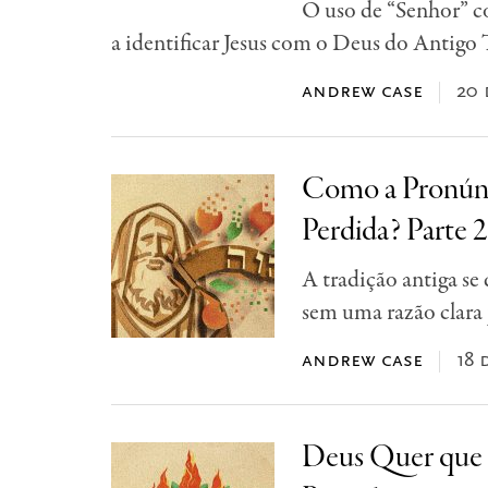
O uso de “Senhor” 
a identificar Jesus com o Deus do Antigo
andrew case
20 
Como a Pronún
Perdida? Parte 2
A tradição antiga se
sem uma razão clara 
andrew case
18 
Deus Quer que