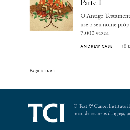
Parte 1
O Antigo Testament
use o seu nome própri
7.000 vezes.
andrew case
18 
Página 1 de 1
O Text
&
Canon Institute il
meio de recursos da igreja, p