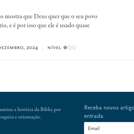
o mostra que Deus quer que o seu povo
o, e é por isso que ele é usado quase
dezembro, 2024
nível
Receba novos artigo
umina a história da Bíblia por
esquisa e orientação.
entrada.