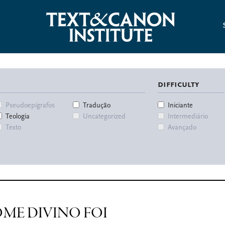
difficulty
Pseudoepígrafos
Tradução
Iniciante
Teologia
Uncategorized
Intermediário
Texto
Avançado
ME DIVINO FOI