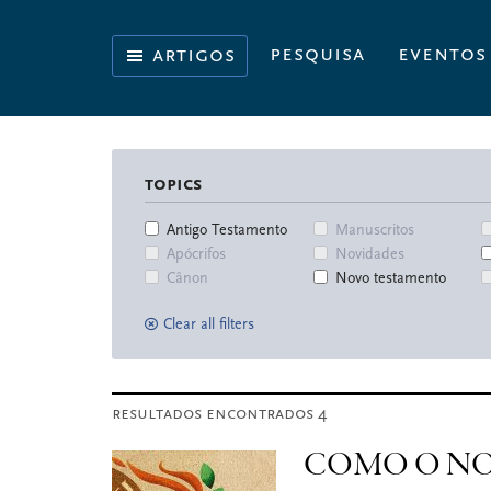
Skip
Skip
Skip
Skip
to
to
to
to
Iluminando
pesquisa
eventos
artigos
primary
main
primary
footer
a
navigation
content
sidebar
História
da
Bíblia
topics
Antigo Testamento
Manuscritos
Apócrifos
Novidades
Cânon
Novo testamento
Clear all filters
resultados encontrados 4
COMO O NO